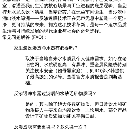
室，渗透至我们生活的核心场景与工业进程的底层逻辑。当您
拧开水龙头饮下清泉，当精密芯片在无尘车间诞生，当沙漠中
涌出淡水绿洲——反渗透膜技术正在无声无息中塑造一个更洁
净、更可持续的未来。拥抱这项技术革新，是每一个追求品质
生活与可持续发展的现代企业与社会的必然选择。
常见问题解答 (FAQ)：
家里装反渗透净水器有必要吗？
取决于当地自来水水质及个人健康需求。如存在老
旧管网、水质硬度高、有异味、重金属风险或特别
关注饮水安全（如母婴家庭），则RO净水器提供
了最高级别的保障。查看官方水质报告是判断基
础。
反渗透净水器过滤后的水缺乏矿物质吗？
是的，其去除了绝大多数矿物质。但日常饮水和矿
物质摄入主要来自均衡饮食，非饮用水。部分产品
设计了矿物质添加功能以平衡口感。
反渗透膜需要更换吗？多久换一次？