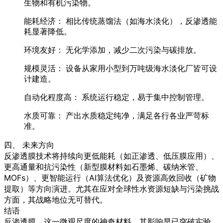
生物和有机污染物。
能耗经济：
相比传统蒸馏法（如海水淡化），反渗透能
耗显著降低。
环境友好：
无化学添加，减少二次污染与碳排放。
规模灵活：
设备从家用小型到万吨级海水淡化厂皆可设
计建造。
自动化程度高：
系统运行稳定，易于集中控制管理。
水质可靠：
产出水质稳定纯净，满足各行各业严苛标
准。
四、 未来方向
反渗透膜技术将持续向更低能耗（如正渗透、低压膜应用）、
更高通量和抗污染性（新型膜材料如石墨烯、碳纳米管、
MOFs）、更智能运行（AI算法优化）及资源高效回收（矿物
提取）等方向演进。尤其在应对全球性水资源短缺与污染挑战
方面，其战略地位无可替代。
结语
反渗透膜，这一微观尺度的神奇材料，其影响早已突破实验