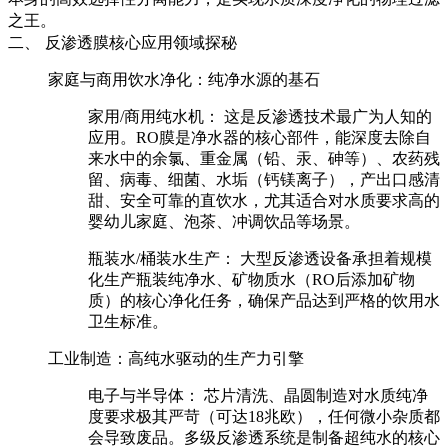
之王。
二、 反渗透膜核心应用领域探秘
家庭与商用饮水净化：纯净水源的基石
家用/商用纯水机：
这是反渗透技术最广为人知的
应用。RO膜是净水器的核心部件，能深度去除自
来水中的余氯、重金属（铅、汞、砷等）、农药残
留、病毒、细菌、水垢（钙镁离子），产出口感清
甜、安全可靠的直饮水，尤其适合对水质要求高的
婴幼儿家庭、泡茶、冲调饮品等场景。
瓶装水/桶装水生产：
大型反渗透设备承担着规模
化生产瓶装纯净水、矿物质水（RO后添加矿物
质）的核心净化任务，确保产品达到严格的饮用水
卫生标准。
工业制造：高纯水驱动的生产力引擎
电子与半导体：
芯片清洗、晶圆制造对水质纯净
度要求极其严苛（可达18兆欧），任何微小杂质都
会导致废品。多级反渗透系统是制备超纯水的核心