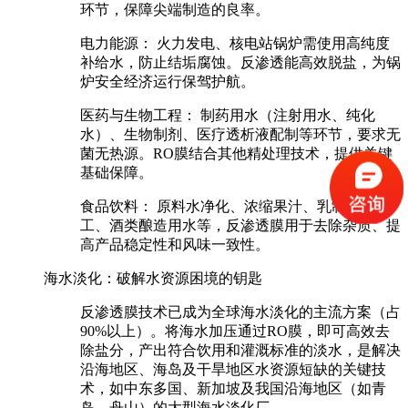
环节，保障尖端制造的良率。
电力能源：
火力发电、核电站锅炉需使用高纯度
补给水，防止结垢腐蚀。反渗透能高效脱盐，为锅
炉安全经济运行保驾护航。
医药与生物工程：
制药用水（注射用水、纯化
水）、生物制剂、医疗透析液配制等环节，要求无
菌无热源。RO膜结合其他精处理技术，提供关键
基础保障。
食品饮料：
原料水净化、浓缩果汁、乳制品加
工、酒类酿造用水等，反渗透膜用于去除杂质、提
高产品稳定性和风味一致性。
海水淡化：破解水资源困境的钥匙
反渗透膜技术已成为全球海水淡化的主流方案（占
90%以上）。将海水加压通过RO膜，即可高效去
除盐分，产出符合饮用和灌溉标准的淡水，是解决
沿海地区、海岛及干旱地区水资源短缺的关键技
术，如中东多国、新加坡及我国沿海地区（如青
岛、舟山）的大型海水淡化厂。