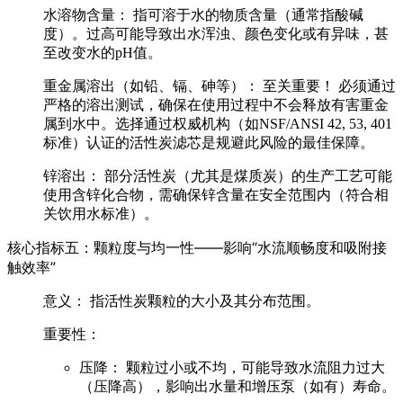
水溶物含量：
指可溶于水的物质含量（通常指酸碱
度）。过高可能导致出水浑浊、颜色变化或有异味，甚
至改变水的pH值。
重金属溶出（如铅、镉、砷等）：
至关重要！
必须通过
严格的溶出测试，确保在使用过程中不会释放有害重金
属到水中。选择通过权威机构（如
NSF/ANSI 42, 53, 401
标准
）认证的活性炭滤芯是规避此风险的最佳保障。
锌溶出：
部分活性炭（尤其是煤质炭）的生产工艺可能
使用含锌化合物，需确保锌含量在安全范围内（符合相
关饮用水标准）。
核心指标五：颗粒度与均一性——影响“水流顺畅度和吸附接
触效率”
意义：
指活性炭颗粒的大小及其分布范围。
重要性：
压降：
颗粒过小或不均，可能导致水流阻力过大
（压降高），影响出水量和增压泵（如有）寿命。