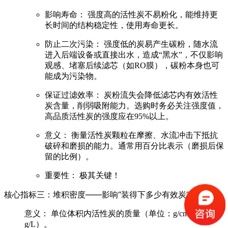
影响寿命：
强度高的活性炭不易粉化，能维持更
长时间的结构稳定性，使用寿命更长。
防止二次污染：
强度低的炭易产生碳粉，随水流
进入后端设备或直接出水，造成“黑水”，不仅影响
观感、堵塞后续滤芯（如RO膜），碳粉本身也可
能成为污染物。
保证过滤效率：
炭粉流失会降低滤芯内有效活性
炭含量，削弱吸附能力。选购时务必关注强度值，
高品质活性炭的强度应在95%以上
。
意义：
衡量活性炭颗粒在摩擦、水流冲击下抵抗
破碎和磨损的能力。通常用百分比表示（磨损后保
留的比例）。
重要性：
极其关键！
核心指标三：堆积密度——影响“装得下多少有效炭”
意义：
单位体积内活性炭的质量（单位：g/cm³ 或
g/L）。