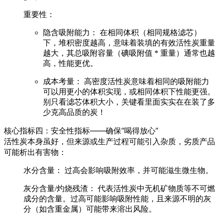
重要性：
隐含吸附能力：
在相同体积（相同规格滤芯）
下，
堆积密度越高
，意味着装填的有效活性炭
重量
越大
，其总吸附容量（碘吸附值 * 重量）
通常也越
高
，性能更优。
成本考量：
高密度活性炭意味着相同的吸附能力
可以用更小的体积实现，或相同体积下性能更强。
别只看滤芯体积大小，关键看里面实实在在装了多
少克高品质的炭！
核心指标四：安全性指标——确保“喝得放心”
活性炭本身虽好，但来源或生产过程可能引入杂质，劣质产品
可能析出有害物：
水分含量：
过高会影响吸附效率，并可能滋生微生物。
灰分含量/灼烧残渣：
代表活性炭中无机矿物质等不可燃
成分的含量。过高可能影响吸附性能，且来源不明的灰
分（如含重金属）可能带来溶出风险。