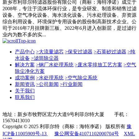
新乡市利菲尔特滤器股份有限公司（商标：海特净诺）成立于
2008年，专注于流体环保行业，是专业研发、制造和销售过滤
设备、空气净化设备、海水淡化设备、污水处理设备、弃资源
综合利用设备、环境保护专用设备的股份制高新技术企业。公
司于2016年7月挂牌新三板、2022年6月进入创新层，是过滤行
业内为数不多的实...
产品中心
>
大流量滤芯
>
保安过滤器
>
石英砂过滤器
>
纯
水设备
>
滤筒除尘器
解决方案
>
钢厂水处理系统
>
废水零排放工艺方案
>
空气
除尘净化方案
成功案例
>
水处理系统
>
空气除尘系统
新闻资讯
>
公司新闻
>
行业新闻
关于我们
联系我们
地址：新乡市牧野区宏力大道9号利菲尔特大厦 手机：
15670413010
Copyright © 2025 利菲尔特（商标：海特净诺） 版权所有
豫
ICP备11005909号-13
豫公网安备41071102000704号
XML