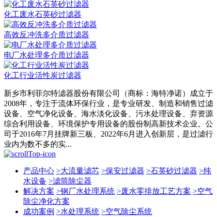
化工废水石英砂过滤器
高效反冲洗多介质过滤器
电厂水处理多介质过滤器
化工行业活性炭过滤器
新乡市利菲尔特滤器股份有限公司（商标：海特净诺）成立于
2008年，专注于流体环保行业，是专业研发、制造和销售过滤
设备、空气净化设备、海水淡化设备、污水处理设备、弃资源
综合利用设备、环境保护专用设备的股份制高新技术企业。公
司于2016年7月挂牌新三板、2022年6月进入创新层，是过滤行
业内为数不多的实...
产品中心
>
大流量滤芯
>
保安过滤器
>
石英砂过滤器
>
纯
水设备
>
滤筒除尘器
解决方案
>
钢厂水处理系统
>
废水零排放工艺方案
>
空气
除尘净化方案
成功案例
>
水处理系统
>
空气除尘系统