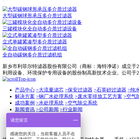
大型碳钢球形承压多介质过滤器
三罐模块化全自动多介质过滤设备
立式单罐紧凑型多介质过滤器
全自动碳钢多介质过滤机组
新乡市利菲尔特滤器股份有限公司（商标：海特净诺）成立于2
利用设备、环境保护专用设备的股份制高新技术企业。公司于201
产品中心
>
大流量滤芯
>
保安过滤器
>
石英砂过滤器
>
纯
解决方案
>
钢厂水处理系统
>
废水零排放工艺方案
>
空气
成功案例
>
水处理系统
>
空气除尘系统
新闻资讯
>
公司新闻
>
行业新闻
关于我们
请您留言
联系我们
感谢您的关注，当前客服人员不在