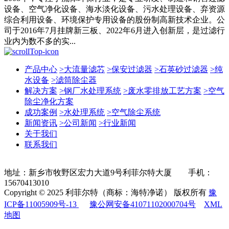
设备、空气净化设备、海水淡化设备、污水处理设备、弃资源
综合利用设备、环境保护专用设备的股份制高新技术企业。公
司于2016年7月挂牌新三板、2022年6月进入创新层，是过滤行
业内为数不多的实...
产品中心
>
大流量滤芯
>
保安过滤器
>
石英砂过滤器
>
纯
水设备
>
滤筒除尘器
解决方案
>
钢厂水处理系统
>
废水零排放工艺方案
>
空气
除尘净化方案
成功案例
>
水处理系统
>
空气除尘系统
新闻资讯
>
公司新闻
>
行业新闻
关于我们
联系我们
地址：新乡市牧野区宏力大道9号利菲尔特大厦 手机：
15670413010
Copyright © 2025 利菲尔特（商标：海特净诺） 版权所有
豫
ICP备11005909号-13
豫公网安备41071102000704号
XML
地图