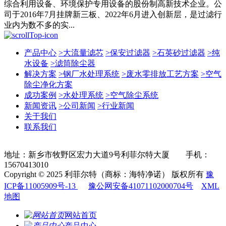
综合利用设备、环境保护专用设备的股份制高新技术企业。公
司于2016年7月挂牌新三板、2022年6月进入创新层，是过滤行
业内为数不多的实...
产品中心
>
大流量滤芯
>
保安过滤器
>
石英砂过滤器
>
纯
水设备
>
滤筒除尘器
解决方案
>
钢厂水处理系统
>
废水零排放工艺方案
>
空气
除尘净化方案
成功案例
>
水处理系统
>
空气除尘系统
新闻资讯
>
公司新闻
>
行业新闻
关于我们
联系我们
地址：新乡市牧野区宏力大道9号利菲尔特大厦 手机：
15670413010
Copyright © 2025 利菲尔特（商标：海特净诺） 版权所有
豫
ICP备11005909号-13
豫公网安备41071102000704号
XML
地图
网站首页
产品中心