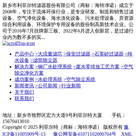
新乡市利菲尔特滤器股份有限公司（商标：海特净诺）成立于
2008年，专注于流体环保行业，是专业研发、制造和销售过滤
设备、空气净化设备、海水淡化设备、污水处理设备、弃资源
综合利用设备、环境保护专用设备的股份制高新技术企业。公
司于2016年7月挂牌新三板、2022年6月进入创新层，是过滤行
业内为数不多的实...
产品中心
>
大流量滤芯
>
保安过滤器
>
石英砂过滤器
>
纯
水设备
>
滤筒除尘器
解决方案
>
钢厂水处理系统
>
废水零排放工艺方案
>
空气
除尘净化方案
成功案例
>
水处理系统
>
空气除尘系统
新闻资讯
>
公司新闻
>
行业新闻
关于我们
联系我们
地址：新乡市牧野区宏力大道9号利菲尔特大厦 手机：
15670413010
Copyright © 2025 利菲尔特（商标：海特净诺） 版权所有
豫
ICP备11005909号-13
豫公网安备41071102000704号
XML