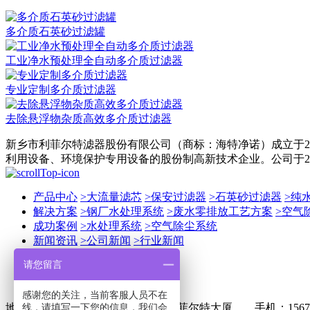
多介质石英砂过滤罐
工业净水预处理全自动多介质过滤器
专业定制多介质过滤器
去除悬浮物杂质高效多介质过滤器
新乡市利菲尔特滤器股份有限公司（商标：海特净诺）成立于2
利用设备、环境保护专用设备的股份制高新技术企业。公司于201
产品中心
>
大流量滤芯
>
保安过滤器
>
石英砂过滤器
>
纯
解决方案
>
钢厂水处理系统
>
废水零排放工艺方案
>
空气
成功案例
>
水处理系统
>
空气除尘系统
新闻资讯
>
公司新闻
>
行业新闻
关于我们
请您留言
联系我们
感谢您的关注，当前客服人员不在
线，请填写一下您的信息，我们会
地址：新乡市牧野区宏力大道9号利菲尔特大厦 手机：156704