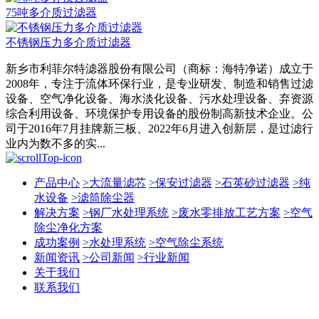
75吨多介质过滤器
不锈钢压力多介质过滤器
新乡市利菲尔特滤器股份有限公司（商标：海特净诺）成立于
2008年，专注于流体环保行业，是专业研发、制造和销售过滤
设备、空气净化设备、海水淡化设备、污水处理设备、弃资源
综合利用设备、环境保护专用设备的股份制高新技术企业。公
司于2016年7月挂牌新三板、2022年6月进入创新层，是过滤行
业内为数不多的实...
产品中心
>
大流量滤芯
>
保安过滤器
>
石英砂过滤器
>
纯
水设备
>
滤筒除尘器
解决方案
>
钢厂水处理系统
>
废水零排放工艺方案
>
空气
除尘净化方案
成功案例
>
水处理系统
>
空气除尘系统
新闻资讯
>
公司新闻
>
行业新闻
关于我们
联系我们