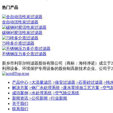
热门产品
全自动活性炭过滤器
碳钢衬胶活性炭过滤器
75吨多介质过滤器
不锈钢压力多介质过滤器
新乡市利菲尔特滤器股份有限公司（商标：海特净诺）成立于2
利用设备、环境保护专用设备的股份制高新技术企业。公司于201
产品中心
>
大流量滤芯
>
保安过滤器
>
石英砂过滤器
>
纯
解决方案
>
钢厂水处理系统
>
废水零排放工艺方案
>
空气
成功案例
>
水处理系统
>
空气除尘系统
新闻资讯
>
公司新闻
>
行业新闻
关于我们
联系我们