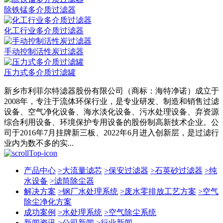
除铁锰多介质过滤器
化工行业多介质过滤器
手动控制活性炭过滤器
压力式多介质过滤罐
新乡市利菲尔特滤器股份有限公司（商标：海特净诺）成立于
2008年，专注于流体环保行业，是专业研发、制造和销售过滤
设备、空气净化设备、海水淡化设备、污水处理设备、弃资源
综合利用设备、环境保护专用设备的股份制高新技术企业。公
司于2016年7月挂牌新三板、2022年6月进入创新层，是过滤行
业内为数不多的实...
产品中心
>
大流量滤芯
>
保安过滤器
>
石英砂过滤器
>
纯
水设备
>
滤筒除尘器
解决方案
>
钢厂水处理系统
>
废水零排放工艺方案
>
空气
除尘净化方案
成功案例
>
水处理系统
>
空气除尘系统
新闻资讯
>
公司新闻
>
行业新闻