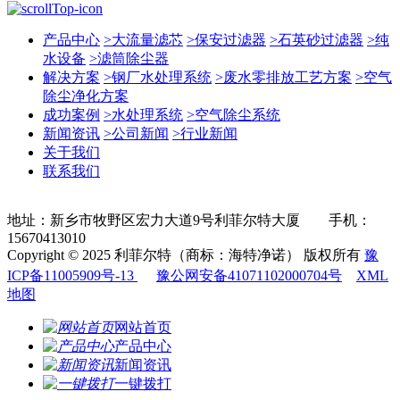
产品中心
>
大流量滤芯
>
保安过滤器
>
石英砂过滤器
>
纯
水设备
>
滤筒除尘器
解决方案
>
钢厂水处理系统
>
废水零排放工艺方案
>
空气
除尘净化方案
成功案例
>
水处理系统
>
空气除尘系统
新闻资讯
>
公司新闻
>
行业新闻
关于我们
联系我们
地址：新乡市牧野区宏力大道9号利菲尔特大厦 手机：
15670413010
Copyright © 2025 利菲尔特（商标：海特净诺） 版权所有
豫
ICP备11005909号-13
豫公网安备41071102000704号
XML
地图
网站首页
产品中心
新闻资讯
一键拨打