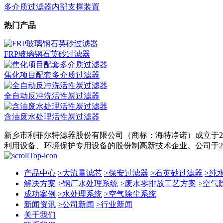
多介质过滤器内部支撑装置
热门产品
FRP玻璃钢石英砂过滤器
焦化项目配套多介质过滤器
全自动反冲洗活性炭过滤器
含油废水处理活性炭过滤器
新乡市利菲尔特滤器股份有限公司（商标：海特净诺）成立于2
利用设备、环境保护专用设备的股份制高新技术企业。公司于201
产品中心
>
大流量滤芯
>
保安过滤器
>
石英砂过滤器
>
纯
解决方案
>
钢厂水处理系统
>
废水零排放工艺方案
>
空气
成功案例
>
水处理系统
>
空气除尘系统
新闻资讯
>
公司新闻
>
行业新闻
关于我们