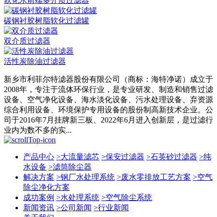
软化水前端多介质过滤器
碳钢衬胶树脂软化过滤罐
双介质过滤器
活性炭除油过滤器
新乡市利菲尔特滤器股份有限公司（商标：海特净诺）成立于
2008年，专注于流体环保行业，是专业研发、制造和销售过滤
设备、空气净化设备、海水淡化设备、污水处理设备、弃资源
综合利用设备、环境保护专用设备的股份制高新技术企业。公
司于2016年7月挂牌新三板、2022年6月进入创新层，是过滤行
业内为数不多的实...
产品中心
>
大流量滤芯
>
保安过滤器
>
石英砂过滤器
>
纯
水设备
>
滤筒除尘器
解决方案
>
钢厂水处理系统
>
废水零排放工艺方案
>
空气
除尘净化方案
成功案例
>
水处理系统
>
空气除尘系统
新闻资讯
>
公司新闻
>
行业新闻