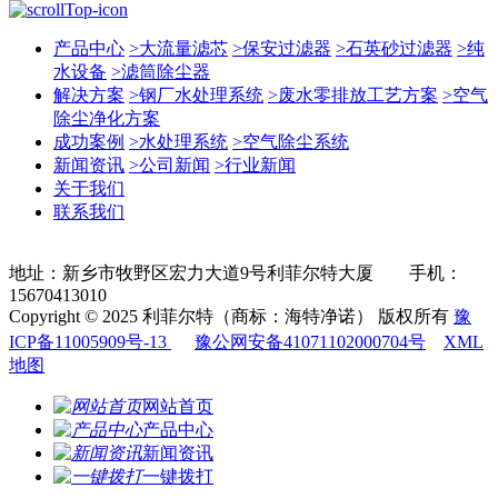
产品中心
>
大流量滤芯
>
保安过滤器
>
石英砂过滤器
>
纯
水设备
>
滤筒除尘器
解决方案
>
钢厂水处理系统
>
废水零排放工艺方案
>
空气
除尘净化方案
成功案例
>
水处理系统
>
空气除尘系统
新闻资讯
>
公司新闻
>
行业新闻
关于我们
联系我们
地址：新乡市牧野区宏力大道9号利菲尔特大厦 手机：
15670413010
Copyright © 2025 利菲尔特（商标：海特净诺） 版权所有
豫
ICP备11005909号-13
豫公网安备41071102000704号
XML
地图
网站首页
产品中心
新闻资讯
一键拨打