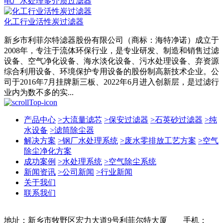
电厂水处理多介质过滤器
化工行业活性炭过滤器
新乡市利菲尔特滤器股份有限公司（商标：海特净诺）成立于
2008年，专注于流体环保行业，是专业研发、制造和销售过滤
设备、空气净化设备、海水淡化设备、污水处理设备、弃资源
综合利用设备、环境保护专用设备的股份制高新技术企业。公
司于2016年7月挂牌新三板、2022年6月进入创新层，是过滤行
业内为数不多的实...
产品中心
>
大流量滤芯
>
保安过滤器
>
石英砂过滤器
>
纯
水设备
>
滤筒除尘器
解决方案
>
钢厂水处理系统
>
废水零排放工艺方案
>
空气
除尘净化方案
成功案例
>
水处理系统
>
空气除尘系统
新闻资讯
>
公司新闻
>
行业新闻
关于我们
联系我们
地址：新乡市牧野区宏力大道9号利菲尔特大厦 手机：