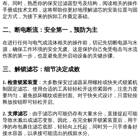
布。同时，熟悉你的保安过滤器型号及结构，阅读相关的操作
手册或技术文档，这将帮助你更好地理解滤芯的安装位置与固
定方式，为接下来的拆卸工作奠定基础。
二、断电断流：安全第一，预防为主
在进行任何与电气或流体相关的操作前，切记先切断电源与水
源，确保工作环境的安全无虞。这是保护自己免受电击与水流
伤害的第一步，也是避免意外启动设备的关键步骤。
三、解锁滤芯：细节决定成败
1. 检查锁紧装置
：大多数保安过滤器采用螺栓或快夹式锁紧机
制固定滤芯。使用合适的工具轻轻松开这些紧固件，注意力度
要均匀，避免损坏螺纹或密封面。对于快夹式设计，只需轻按
释放按钮即可轻松开启。
2. 支撑滤芯
：由于滤芯内可能仍存有大量水分，直接提起可能
导致水溅出或滤芯变形。因此，在完全解开锁紧装置后，用干
净的布包裹住滤芯底部，轻轻向上托起，同时另一只手准备好
接水容器，以承接可能流出的残留水分。