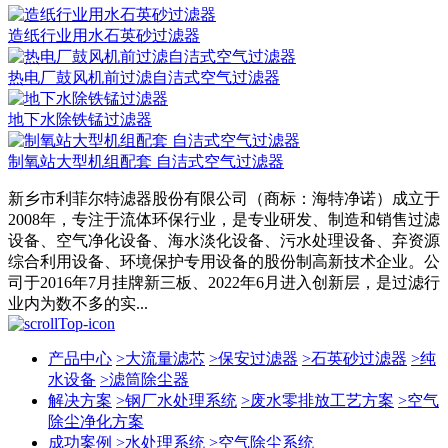
造纸行业用水石英砂过滤器
热电厂鼓风机前过滤自洁式空气过滤器
地下水除铁锰过滤器
制氧站大型机组配套 自洁式空气过滤器
新乡市利菲尔特滤器股份有限公司（商标：海特净诺）成立于
2008年，专注于流体环保行业，是专业研发、制造和销售过滤
设备、空气净化设备、海水淡化设备、污水处理设备、弃资源
综合利用设备、环境保护专用设备的股份制高新技术企业。公
司于2016年7月挂牌新三板、2022年6月进入创新层，是过滤行
业内为数不多的实...
产品中心
>
大流量滤芯
>
保安过滤器
>
石英砂过滤器
>
纯
水设备
>
滤筒除尘器
解决方案
>
钢厂水处理系统
>
废水零排放工艺方案
>
空气
除尘净化方案
成功案例
>
水处理系统
>
空气除尘系统