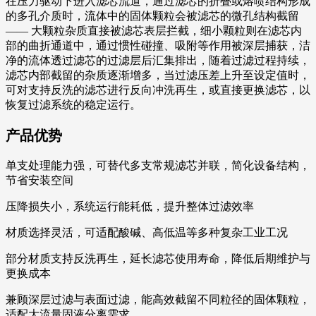
在压力驱动下进入滤芯流道，通过滤芯的折叠或熔喷结构形成
的多孔介质时，流体中的固体颗粒会被滤芯的微孔结构截留
—— 大颗粒杂质直接被滤芯表层拦截，细小颗粒则在滤芯内
部的曲折通道中，通过惯性碰撞、吸附等作用被深层捕获，洁
净的流体透过滤芯的过滤层后汇集排出，随着过滤过程持续，
滤芯内部截留的杂质逐渐增多，当过滤压差上升至设定值时，
可对支持反洗的滤芯进行反向冲洗再生，或直接更换滤芯，以
恢复过滤系统的稳定运行。
产品优势
单支处理能力强，可替代多支常规滤芯并联，简化设备结构，
节省安装空间
压降损失小，系统运行能耗低，提升整体过滤效率
材质选择灵活，可适配酸碱、高低温等多种复杂工业工况
部分材质支持反洗再生，延长滤芯使用寿命，降低后期维护与
更换成本
兼顾深层过滤与表面过滤，能高效截留不同粒径的固体颗粒，
适配大流量固液分离需求