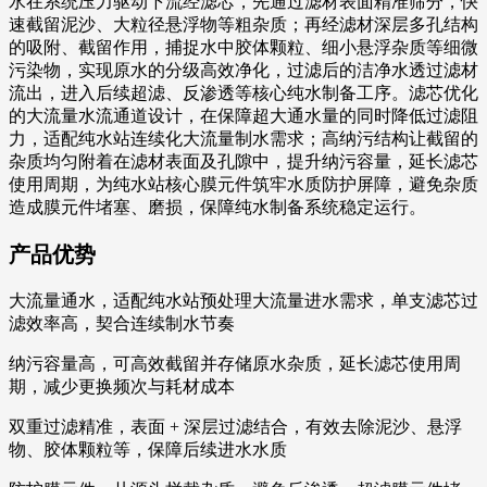
水在系统压力驱动下流经滤芯，先通过滤材表面精准筛分，快
速截留泥沙、大粒径悬浮物等粗杂质；再经滤材深层多孔结构
的吸附、截留作用，捕捉水中胶体颗粒、细小悬浮杂质等细微
污染物，实现原水的分级高效净化，过滤后的洁净水透过滤材
流出，进入后续超滤、反渗透等核心纯水制备工序。滤芯优化
的大流量水流通道设计，在保障超大通水量的同时降低过滤阻
力，适配纯水站连续化大流量制水需求；高纳污结构让截留的
杂质均匀附着在滤材表面及孔隙中，提升纳污容量，延长滤芯
使用周期，为纯水站核心膜元件筑牢水质防护屏障，避免杂质
造成膜元件堵塞、磨损，保障纯水制备系统稳定运行。
产品优势
大流量通⽔，适配纯水站预处理大流量进水需求，单支滤芯过
滤效率高，契合连续制水节奏
纳污容量高，可高效截留并存储原水杂质，延长滤芯使用周
期，减少更换频次与耗材成本
双重过滤精准，表面 + 深层过滤结合，有效去除泥沙、悬浮
物、胶体颗粒等，保障后续进水水质