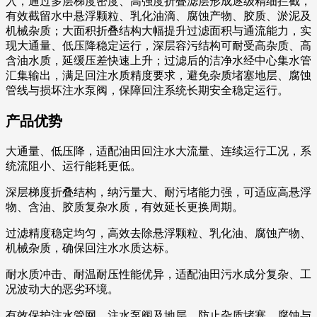
入，通过多层梯度密度、高强度折叠滤层形成逐级精细拦截，
有效截留水中悬浮颗粒、乳化油滴、腐蚀产物、胶质、淤泥及
机械杂质；大面积折叠结构大幅提升过滤面积与通流能力，实
现大通量、低压降稳定运行，深层容污结构可耐受高杂质、高
含油水质，延缓压差快速上升；过滤后的洁净水经中心集水管
汇集输出，满足回注水质精度要求，避免杂质堵塞地层、腐蚀
管线与损坏注水泵阀，保障回注系统长期安全稳定运行。
产品优势
大通量、低压降，适配油田回注水大流量、连续运行工况，系
统流阻小、运行能耗更低。
深层梯度折叠结构，纳污量大、耐污堵能力强，可适应高悬浮
物、含油、胶质复杂水质，有效延长更换周期。
过滤精度稳定均匀，高效去除悬浮颗粒、乳化油、腐蚀产物、
机械杂质，确保回注水水质达标。
耐水质冲击、耐温耐压性能优异，适配油田污水成分复杂、工
况波动大的恶劣环境。
有效保护注水管网、注水泵阀及地层，防止杂质堵塞、腐蚀与