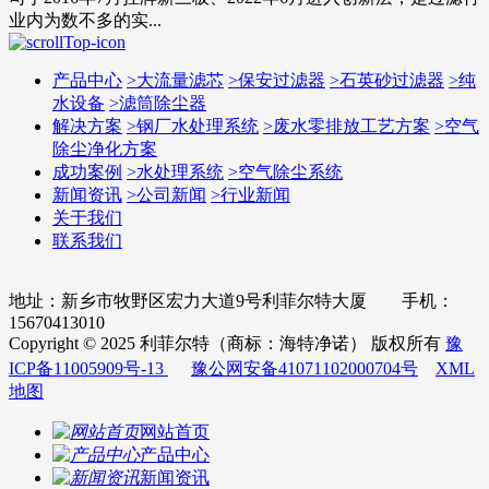
业内为数不多的实...
产品中心
>
大流量滤芯
>
保安过滤器
>
石英砂过滤器
>
纯
水设备
>
滤筒除尘器
解决方案
>
钢厂水处理系统
>
废水零排放工艺方案
>
空气
除尘净化方案
成功案例
>
水处理系统
>
空气除尘系统
新闻资讯
>
公司新闻
>
行业新闻
关于我们
联系我们
地址：新乡市牧野区宏力大道9号利菲尔特大厦 手机：
15670413010
Copyright © 2025 利菲尔特（商标：海特净诺） 版权所有
豫
ICP备11005909号-13
豫公网安备41071102000704号
XML
地图
网站首页
产品中心
新闻资讯