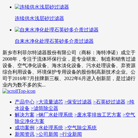
连续供水浅层砂过滤器
自来水净化处理石英砂多介质过滤器
新乡市利菲尔特滤器股份有限公司（商标：海特净诺）成立于
2008年，专注于流体环保行业，是专业研发、制造和销售过滤
设备、空气净化设备、海水淡化设备、污水处理设备、弃资源
综合利用设备、环境保护专用设备的股份制高新技术企业。公
司于2016年7月挂牌新三板、2022年6月进入创新层，是过滤行
业内为数不多的实...
产品中心
>
大流量滤芯
>
保安过滤器
>
石英砂过滤器
>
纯
水设备
>
滤筒除尘器
解决方案
>
钢厂水处理系统
>
废水零排放工艺方案
>
空气
除尘净化方案
成功案例
>
水处理系统
>
空气除尘系统
新闻资讯
>
公司新闻
>
行业新闻