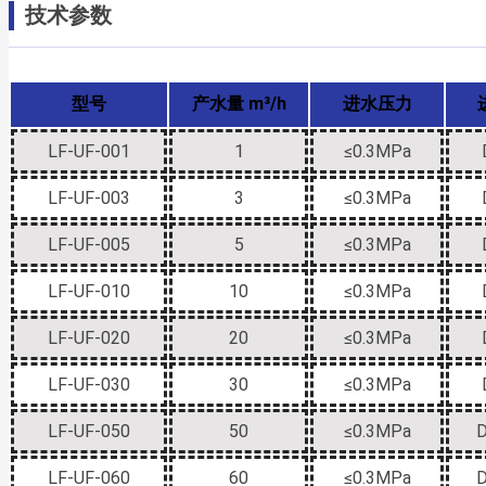
技术参数
型号
产水量 m³/h
进水压力
LF-UF-001
1
≤0.3MPa
LF-UF-003
3
≤0.3MPa
LF-UF-005
5
≤0.3MPa
LF-UF-010
10
≤0.3MPa
LF-UF-020
20
≤0.3MPa
LF-UF-030
30
≤0.3MPa
LF-UF-050
50
≤0.3MPa
LF-UF-060
60
≤0.3MPa