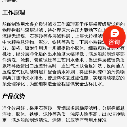
理装备。
工作原理
船舶制造用水多介质过滤器工作原理基于多层梯度级配滤料的
物理拦截与深层过滤，待处理原水在压力驱动下自上而下依次
流经无烟煤、石英砂等多层滤料层，上层大粒径滤料先截留水
中大颗粒悬浮物、泥沙、铁锈等杂质，下层小粒径滤料通过筛
分、架桥、吸附作用进一步捕捉微小胶体、细微颗粒及部分有
机物，经分层净化后的出水浊度大幅降低，满足船舶制造零部
件清洗、涂装、管道试压等工艺用水要求，当滤料层截留杂质
累积导致进出口压差升高时，通过气水联合反冲洗，反向通入
压缩空气扰动滤料层并配合清水冲刷，将滤料间隙中的污染物
剥离并随冲洗水排出，使滤料恢复过滤性能，实现持续稳定的
预处理净化，为船舶制造全流程提供安全达标用水。
产品优势
净化效果好，采用石英砂、无烟煤多层梯度滤料，分层拦截悬
浮物、胶体、铁锈、泥沙等杂质，浊度去除率高，出水洁净稳
定，满足船舶制造清洗、涂装、试压等严苛用水标准