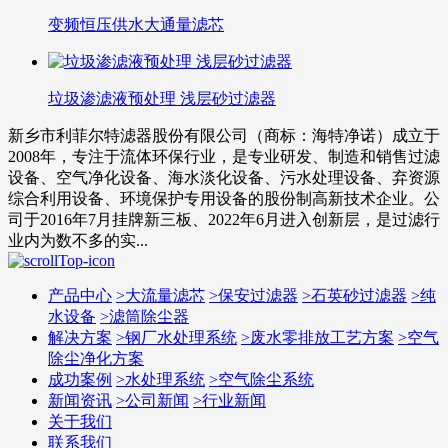
变频恒压供水大通量滤芯
垃圾渗滤液预处理 浅层砂过滤器
新乡市利菲尔特滤器股份有限公司（商标：海特净诺）成立于
2008年，专注于流体环保行业，是专业研发、制造和销售过滤
设备、空气净化设备、海水淡化设备、污水处理设备、弃资源
综合利用设备、环境保护专用设备的股份制高新技术企业。公
司于2016年7月挂牌新三板、2022年6月进入创新层，是过滤行
业内为数不多的实...
产品中心
>
大流量滤芯
>
保安过滤器
>
石英砂过滤器
>
纯
水设备
>
滤筒除尘器
解决方案
>
钢厂水处理系统
>
废水零排放工艺方案
>
空气
除尘净化方案
成功案例
>
水处理系统
>
空气除尘系统
新闻资讯
>
公司新闻
>
行业新闻
关于我们
联系我们