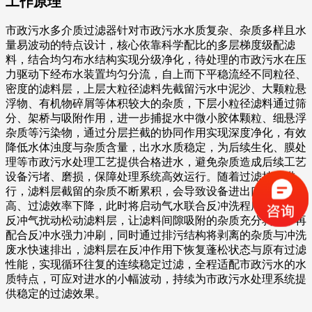
工作原理
市政污水多介质过滤器针对市政污水水质复杂、杂质多样且水
量易波动的特点设计，核心依靠科学配比的多层梯度级配滤
料，结合均匀布水结构实现分级净化，待处理的市政污水在压
力驱动下经布水装置均匀分流，自上而下平稳流经不同粒径、
密度的滤料层，上层大粒径滤料先截留污水中泥沙、大颗粒悬
浮物、有机物碎屑等体积较大的杂质，下层小粒径滤料通过筛
分、架桥与吸附作用，进一步捕捉水中微小胶体颗粒、细悬浮
杂质等污染物，通过分层拦截的协同作用实现深度净化，有效
降低水体浊度与杂质含量，出水水质稳定，为后续生化、膜处
理等市政污水处理工艺提供合格进水，避免杂质造成后续工艺
设备污堵、磨损，保障处理系统高效运行。随着过滤持续进
行，滤料层截留的杂质不断累积，会导致设备进出口压差升
高、过滤效率下降，此时将启动气水联合反冲洗程序，先通过
反冲气扰动松动滤料层，让滤料间隙吸附的杂质充分剥离，再
配合反冲水强力冲刷，同时通过排污结构将剥离的杂质与冲洗
废水快速排出，滤料层在反冲作用下恢复蓬松状态与原有过滤
性能，实现循环往复的连续稳定过滤，全程适配市政污水的水
质特点，可应对进水的小幅波动，持续为市政污水处理系统提
供稳定的过滤效果。