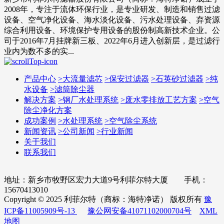
2008年，专注于流体环保行业，是专业研发、制造和销售过滤
设备、空气净化设备、海水淡化设备、污水处理设备、弃资源
综合利用设备、环境保护专用设备的股份制高新技术企业。公
司于2016年7月挂牌新三板、2022年6月进入创新层，是过滤行
业内为数不多的实...
产品中心
>
大流量滤芯
>
保安过滤器
>
石英砂过滤器
>
纯
水设备
>
滤筒除尘器
解决方案
>
钢厂水处理系统
>
废水零排放工艺方案
>
空气
除尘净化方案
成功案例
>
水处理系统
>
空气除尘系统
新闻资讯
>
公司新闻
>
行业新闻
关于我们
联系我们
地址：新乡市牧野区宏力大道9号利菲尔特大厦 手机：
15670413010
Copyright © 2025 利菲尔特（商标：海特净诺） 版权所有
豫
ICP备11005909号-13
豫公网安备41071102000704号
XML
地图