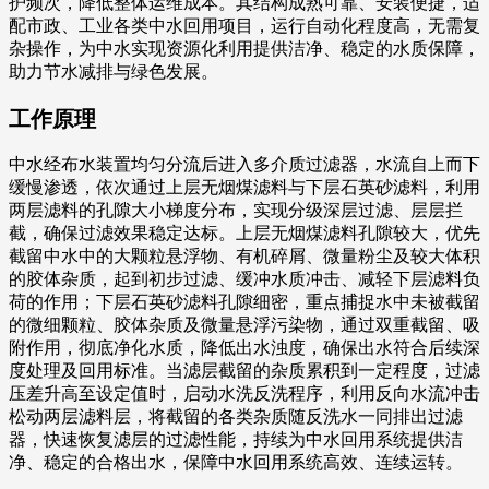
护频次，降低整体运维成本。其结构成熟可靠、安装便捷，适
配市政、工业各类中水回用项目，运行自动化程度高，无需复
杂操作，为中水实现资源化利用提供洁净、稳定的水质保障，
助力节水减排与绿色发展。
工作原理
中水经布水装置均匀分流后进入多介质过滤器，水流自上而下
缓慢渗透，依次通过上层无烟煤滤料与下层石英砂滤料，利用
两层滤料的孔隙大小梯度分布，实现分级深层过滤、层层拦
截，确保过滤效果稳定达标。上层无烟煤滤料孔隙较大，优先
截留中水中的大颗粒悬浮物、有机碎屑、微量粉尘及较大体积
的胶体杂质，起到初步过滤、缓冲水质冲击、减轻下层滤料负
荷的作用；下层石英砂滤料孔隙细密，重点捕捉水中未被截留
的微细颗粒、胶体杂质及微量悬浮污染物，通过双重截留、吸
附作用，彻底净化水质，降低出水浊度，确保出水符合后续深
度处理及回用标准。当滤层截留的杂质累积到一定程度，过滤
压差升高至设定值时，启动水洗反洗程序，利用反向水流冲击
松动两层滤料层，将截留的各类杂质随反洗水一同排出过滤
器，快速恢复滤层的过滤性能，持续为中水回用系统提供洁
净、稳定的合格出水，保障中水回用系统高效、连续运转。