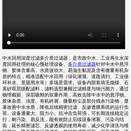
中水回用深度过滤多介质过滤器，是市政中水、工业再生水深
度回用处理的核心预处理设备。
多介质过滤器
针对中水中悬浮
物、胶体含量高、水质波动大、易滋生黏泥及含有微量有机杂
质的特点，精准适配中水回用（绿化灌溉、道路清扫、工业循
环补水、景观用水等）多场景需求。设备内部装填无烟煤、石
英砂双层级配滤料，滤料选型兼顾过滤精度与纳污能力，通过
物理截留、深层吸附的双重作用，高效去除中水中的悬浮物、
胶体杂质、浊度、有机碎屑、微量粉尘及部分残余污染物，显
著改善中水水质，降低后续精密过滤、反渗透膜系统的运行负
荷。设备通量大、阻力小、抗冲击负荷强，可长期连续稳定运
行，耐污染、易反洗，能有效防止后续设备堵塞、污染与结
垢，延长精密滤芯、反渗透膜的使用寿命，减少化学清洗与维