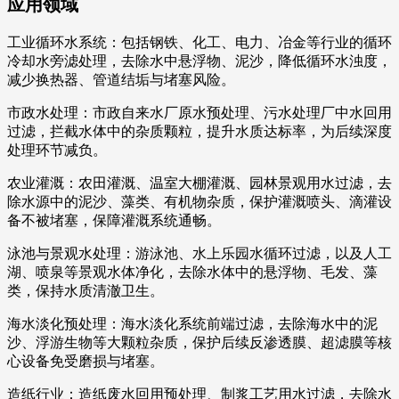
应用领域
工业循环水系统：包括钢铁、化工、电力、冶金等行业的循环
冷却水旁滤处理，去除水中悬浮物、泥沙，降低循环水浊度，
减少换热器、管道结垢与堵塞风险。
市政水处理：市政自来水厂原水预处理、污水处理厂中水回用
过滤，拦截水体中的杂质颗粒，提升水质达标率，为后续深度
处理环节减负。
农业灌溉：农田灌溉、温室大棚灌溉、园林景观用水过滤，去
除水源中的泥沙、藻类、有机物杂质，保护灌溉喷头、滴灌设
备不被堵塞，保障灌溉系统通畅。
泳池与景观水处理：游泳池、水上乐园水循环过滤，以及人工
湖、喷泉等景观水体净化，去除水体中的悬浮物、毛发、藻
类，保持水质清澈卫生。
海水淡化预处理：海水淡化系统前端过滤，去除海水中的泥
沙、浮游生物等大颗粒杂质，保护后续反渗透膜、超滤膜等核
心设备免受磨损与堵塞。
造纸行业：造纸废水回用预处理、制浆工艺用水过滤，去除水