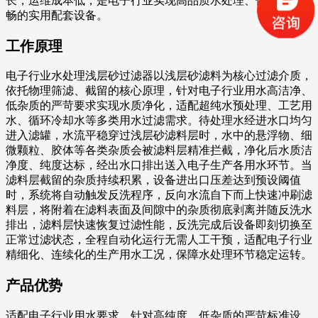
长，运维成本低，是电子行业实现高品质水处理、保障生产顺
畅的实用配套设备。
工作原理
电子行业水处理浅层砂过滤器以浅层砂滤料为核心过滤介质，
依托物理筛滤、截留的核心原理，针对电子行业用水高洁净、
低杂质的严苛要求实现水质净化，适配超纯水预处理、工艺用
水、循环冷却水等多类用水过滤需求。待处理水经进水口均匀
进入滤罐，水流平稳穿过浅层砂滤料层时，水中的悬浮物、细
微颗粒、胶体等各类杂质会被滤料层精准拦截，净化后水质洁
净度、纯度达标，经出水口排出送入电子生产各用水环节。当
滤料层截留的杂质持续积累，设备进出口压差达到预设阈值
时，系统将自动触发反洗程序，反向水流自下而上快速冲刷滤
料层，将附着在滤料表面及间隙中的杂质彻底剥离并随反洗水
排出，滤料层快速恢复过滤性能，反洗完成后设备即刻切换至
正常过滤状态，全程自动化运行无需人工干预，适配电子行业
精细化、连续化的生产用水工况，保障水处理环节稳定运转。
产品优势
适配电子行业用水要求，针对高纯度、低杂质的严苛标准设