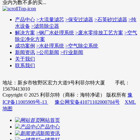
业内为数不多的实...
产品中心
>
大流量滤芯
>
保安过滤器
>
石英砂过滤器
>
纯
水设备
>
滤筒除尘器
解决方案
>
钢厂水处理系统
>
废水零排放工艺方案
>
空气
除尘净化方案
成功案例
>
水处理系统
>
空气除尘系统
新闻资讯
>
公司新闻
>
行业新闻
关于我们
联系我们
地址：新乡市牧野区宏力大道9号利菲尔特大厦 手机：
15670413010
Copyright © 2025 利菲尔特（商标：海特净诺） 版权所有
豫
ICP备11005909号-13
豫公网安备41071102000704号
XML
地图
网站首页
产品中心
新闻资讯
一键拨打