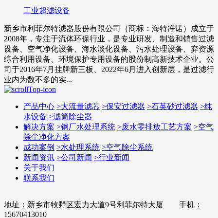
工业超滤设备
新乡市利菲尔特滤器股份有限公司（商标：海特净诺）成立于
2008年，专注于流体环保行业，是专业研发、制造和销售过滤
设备、空气净化设备、海水淡化设备、污水处理设备、弃资源
综合利用设备、环境保护专用设备的股份制高新技术企业。公
司于2016年7月挂牌新三板、2022年6月进入创新层，是过滤行
业内为数不多的实...
产品中心
>
大流量滤芯
>
保安过滤器
>
石英砂过滤器
>
纯
水设备
>
滤筒除尘器
解决方案
>
钢厂水处理系统
>
废水零排放工艺方案
>
空气
除尘净化方案
成功案例
>
水处理系统
>
空气除尘系统
新闻资讯
>
公司新闻
>
行业新闻
关于我们
联系我们
地址：新乡市牧野区宏力大道9号利菲尔特大厦 手机：
15670413010