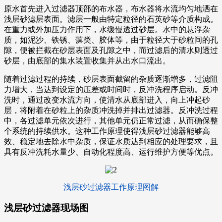
原水首先进入过滤器顶部的布水器，布水器将水流均匀地洒在
浅层砂滤层表面。滤层一般由特定粒径的石英砂等介质构成。
在重力或外加压力作用下，水缓慢透过砂层。水中的悬浮杂
质，如泥沙、铁锈、藻类、胶体等，由于粒径大于砂粒间的孔
隙，便被拦截在砂层表面及孔隙之中，而过滤后的清水则透过
砂层，由底部的集水装置收集并从出水口流出。
随着过滤过程的持续，砂层表面截留的杂质逐渐增多，过滤阻
力增大，当达到设定的压差或时间时，反冲洗程序启动。反冲
洗时，通过改变水流方向，使清水从底部进入，向上冲起砂
层，将附着在砂粒上的杂质冲洗掉并排出过滤器。反冲洗过程
中，各过滤单元依次进行，其他单元仍正常过滤，从而确保整
个系统的持续供水。这种工作原理使得浅层砂过滤器能够高
效、稳定地去除水中杂质，保证水质达到相应的处理要求，且
具有反冲洗耗水量少、自动化程度高、运行维护方便等优点。
浅层砂过滤器工作原理图解
浅层砂过滤器现场图