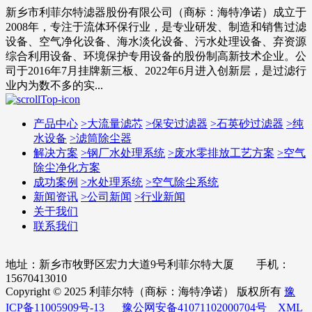
新乡市利菲尔特滤器股份有限公司（商标：海特净诺）成立于
2008年，专注于流体环保行业，是专业研发、制造和销售过滤
设备、空气净化设备、海水淡化设备、污水处理设备、弃资源
综合利用设备、环境保护专用设备的股份制高新技术企业。公
司于2016年7月挂牌新三板、2022年6月进入创新层，是过滤行
业内为数不多的实...
产品中心
>
大流量滤芯
>
保安过滤器
>
石英砂过滤器
>
纯
水设备
>
滤筒除尘器
解决方案
>
钢厂水处理系统
>
废水零排放工艺方案
>
空气
除尘净化方案
成功案例
>
水处理系统
>
空气除尘系统
新闻资讯
>
公司新闻
>
行业新闻
关于我们
联系我们
地址：新乡市牧野区宏力大道9号利菲尔特大厦 手机：
15670413010
Copyright © 2025 利菲尔特（商标：海特净诺） 版权所有
豫
ICP备11005909号-13
豫公网安备41071102000704号
XML