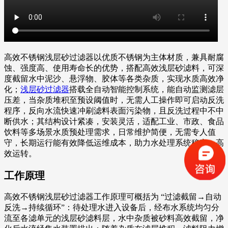
高效不锈钢浅层砂过滤器以优质不锈钢为主体材质，兼具耐腐
蚀、强度高、使用寿命长的优势，搭配高效浅层砂滤料，可深
度截留水中泥沙、悬浮物、胶体等各类杂质，实现水质高效净
化；
浅层砂过滤器
搭载全自动智能控制系统，能自动监测滤层
压差，当杂质堆积至预设阈值时，无需人工操作即可启动反洗
程序，反向水流快速冲刷滤料表面污染物，且反洗过程中不中
断供水；其结构设计紧凑，安装灵活，适配工业、市政、食品
饮料等多场景水质预处理需求，日常维护简便，无需专人值
守，长期运行能有效降低运维成本，助力水处理系统稳定、高
效运转。
工作原理
高效不锈钢浅层砂过滤器工作原理可概括为 “过滤截留→自动
反洗→持续循环”：待处理水进入设备后，经布水系统均匀分
流至各滤单元的浅层砂滤料层，水中杂质被砂料高效截留，净