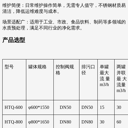
维护简便：日常维护操作简单，无需专人值守，不锈钢材质易
清洁，降低运维难度与成本。
场景适配广：适用于工业、市政、食品饮料、制药等多领域的
水质预处理，满足不同行业的净化需求。
产品选型
型号
罐体规格
控制阀规
排污口
单罐
两罐
格
径
最大
并联
流 量
最 大
m3/h
流量
m3/h
HTQ-600
φ600*1550
DN50
DN50
15
30
HTQ-800
φ800*1650
DN80
DN80
30
60