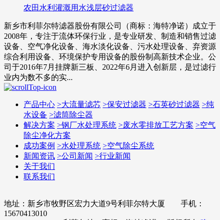
农田水利灌溉用水浅层砂过滤器
新乡市利菲尔特滤器股份有限公司（商标：海特净诺）成立于
2008年，专注于流体环保行业，是专业研发、制造和销售过滤
设备、空气净化设备、海水淡化设备、污水处理设备、弃资源
综合利用设备、环境保护专用设备的股份制高新技术企业。公
司于2016年7月挂牌新三板、2022年6月进入创新层，是过滤行
业内为数不多的实...
产品中心
>
大流量滤芯
>
保安过滤器
>
石英砂过滤器
>
纯
水设备
>
滤筒除尘器
解决方案
>
钢厂水处理系统
>
废水零排放工艺方案
>
空气
除尘净化方案
成功案例
>
水处理系统
>
空气除尘系统
新闻资讯
>
公司新闻
>
行业新闻
关于我们
联系我们
地址：新乡市牧野区宏力大道9号利菲尔特大厦 手机：
15670413010