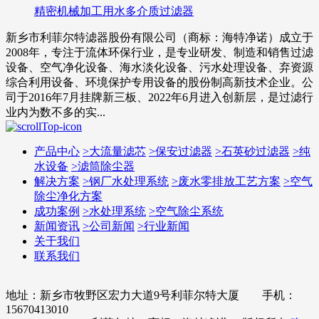
精密机械加工用水多介质过滤器
新乡市利菲尔特滤器股份有限公司（商标：海特净诺）成立于
2008年，专注于流体环保行业，是专业研发、制造和销售过滤
设备、空气净化设备、海水淡化设备、污水处理设备、弃资源
综合利用设备、环境保护专用设备的股份制高新技术企业。公
司于2016年7月挂牌新三板、2022年6月进入创新层，是过滤行
业内为数不多的实...
产品中心
>
大流量滤芯
>
保安过滤器
>
石英砂过滤器
>
纯
水设备
>
滤筒除尘器
解决方案
>
钢厂水处理系统
>
废水零排放工艺方案
>
空气
除尘净化方案
成功案例
>
水处理系统
>
空气除尘系统
新闻资讯
>
公司新闻
>
行业新闻
关于我们
联系我们
地址：新乡市牧野区宏力大道9号利菲尔特大厦 手机：
15670413010