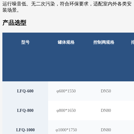
运行噪音低、无二次污染，符合环保要求，适配室内外各类安
装场景。
产品选型
型号
罐体规格
控制阀规格
LFQ-600
φ600*1550
D
N50
LFQ-800
φ800*1650
D
N80
LFQ-1000
φ1000*1750
D
N80