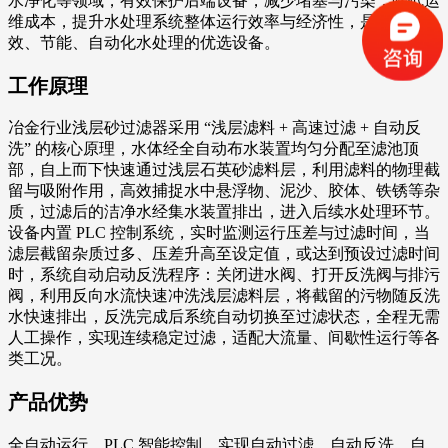
水净化等领域，有效保护后端设备，减少堵塞与污染，降低运
维成本，提升水处理系统整体运行效率与经济性，是实现高
效、节能、自动化水处理的优选设备。
工作原理
冶金行业浅层砂过滤器采用 “浅层滤料 + 高速过滤 + 自动反
洗” 的核心原理，水体经全自动布水装置均匀分配至滤池顶
部，自上而下快速通过浅层石英砂滤料层，利用滤料的物理截
留与吸附作用，高效捕捉水中悬浮物、泥沙、胶体、铁锈等杂
质，过滤后的洁净水经集水装置排出，进入后续水处理环节。
设备内置 PLC 控制系统，实时监测运行压差与过滤时间，当
滤层截留杂质过多、压差升高至设定值，或达到预设过滤时间
时，系统自动启动反洗程序：关闭进水阀、打开反洗阀与排污
阀，利用反向水流快速冲洗浅层滤料层，将截留的污物随反洗
水快速排出，反洗完成后系统自动切换至过滤状态，全程无需
人工操作，实现连续稳定过滤，适配大流量、间歇性运行等各
类工况。
产品优势
全自动运行，PLC 智能控制，实现自动过滤、自动反洗、自