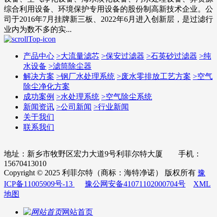
综合利用设备、环境保护专用设备的股份制高新技术企业。公
司于2016年7月挂牌新三板、2022年6月进入创新层，是过滤行
业内为数不多的实...
产品中心
>
大流量滤芯
>
保安过滤器
>
石英砂过滤器
>
纯
水设备
>
滤筒除尘器
解决方案
>
钢厂水处理系统
>
废水零排放工艺方案
>
空气
除尘净化方案
成功案例
>
水处理系统
>
空气除尘系统
新闻资讯
>
公司新闻
>
行业新闻
关于我们
联系我们
地址：新乡市牧野区宏力大道9号利菲尔特大厦 手机：
15670413010
Copyright © 2025 利菲尔特（商标：海特净诺） 版权所有
豫
ICP备11005909号-13
豫公网安备41071102000704号
XML
地图
网站首页