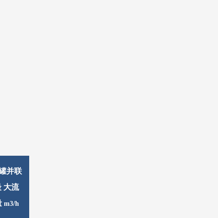
罐并联
最
大流
量
m3/h