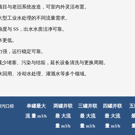
项目与老旧系统改造，可室内外灵活布置。
大型工业水处理的不同流量需求。
度与 SS，出水水质洁净可靠。
本更低。
力强，运行稳定可靠。
，减少堵塞、污染与结垢，延长设备清洗与更换周期。
水回用、冷却水处理、灌溉水等多个领域。
单罐最大
两罐并联
三罐并联
四罐并联
五
排污口径
流
量
最
大流
最
大流
最
大流
m3/h
量
量
量
m3/h
m3/h
m3/h