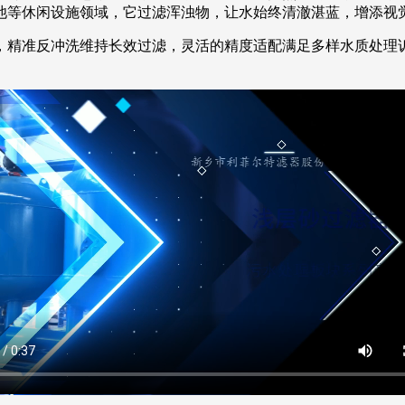
池等休闲设施领域，它过滤浑浊物，让水始终清澈湛蓝，增添视
，精准反冲洗维持长效过滤，灵活的精度适配满足多样水质处理