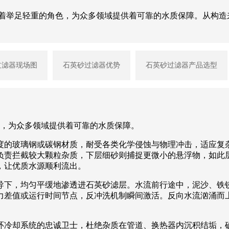
演着举足轻重的角色，为众多领域提供着可靠的水质保障。从构造
过滤器现场图
石英砂过滤器优势
石英砂过滤器产品选型
，为众多领域提供着可靠的水质保障。
度的玻璃钢或碳钢材质，耐受各类化学侵蚀与物理冲击，适应复
负责拦截较大颗粒杂质，下层细砂则捕捉更微小的悬浮物，如此
，让优质水源顺利流出。
导下，均匀平缓地渗透进石英砂滤层。水流前行途中，泥沙、铁
力差值或运行时间节点，反冲洗机制瞬间激活。反向水流汹涌而
环冷却系统的忠诚卫士，杜绝杂质在管道、换热器内沉积结垢，