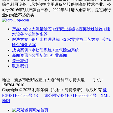
综合利用设备、环境保护专用设备的股份制高新技术企业。公
司于2016年7月挂牌新三板、2022年6月进入创新层，是过滤行
业内为数不多的实...
产品中心
>
大流量滤芯
>
保安过滤器
>
石英砂过滤器
>
纯
水设备
>
滤筒除尘器
解决方案
>
钢厂水处理系统
>
废水零排放工艺方案
>
空气
除尘净化方案
成功案例
>
水处理系统
>
空气除尘系统
新闻资讯
>
公司新闻
>
行业新闻
关于我们
联系我们
地址：新乡市牧野区宏力大道9号利菲尔特大厦 手机：
15670413010
Copyright © 2025 利菲尔特（商标：海特净诺） 版权所有
豫
ICP备11005909号-13
豫公网安备41071102000704号
XML
地图
网站首页