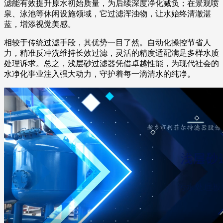
滤能有效提升原水初始质量，为后续深度净化减负；在景观喷
泉、泳池等休闲设施领域，它过滤浑浊物，让水始终清澈湛
蓝，增添视觉美感。
相较于传统过滤手段，其优势一目了然。自动化操控节省人
力，精准反冲洗维持长效过滤，灵活的精度适配满足多样水质
处理诉求。总之，浅层砂过滤器凭借卓越性能，为现代社会的
水净化事业注入强大动力，守护着每一滴清水的纯净。