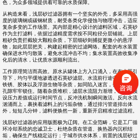
色，为众多领域提供着可靠的水质保障。
从构造来看，浅层砂过滤器拥有一个坚实的外壳，多采用高强
度的玻璃钢或碳钢材质，耐受各类化学侵蚀与物理冲击，适应
复杂多变的工作场景。其内部是精心设计的滤料区域，石英砂
作为主打滤料，依据过滤精度需求按不同粒径分层铺就。上层
粗砂负责拦截较大颗粒杂质，下层细砂则捕捉更微小的悬浮
物，如此层层把关，构建起精密的过滤网络。配套的布水装置
确保进水均匀散落，避免水流冲击不均；集水装置高效收集净
化后的清水，让优质水源顺利流出。
工作原理简洁而高效。原水从罐体上方入口涌入，在布水器引
导下，均匀平缓地渗透进石英砂滤层。水流前行途中，泥沙、
铁锈、胶体以及浮游生物等杂质，如同陷入迷宫，被石英砂的
孔隙牢牢锁住。随着杂质堆积，滤层水流阻力渐增，当达到预
设压力差值或运行时间节点，反冲洗机制瞬间激活。反向水流
汹涌而上，裹挟着滤料上的污垢杂物，通过排污管道排出体
外，短短几分钟，滤料便焕然一新，重新开启精准过滤流程。
浅层砂过滤器的应用版图极为辽阔。在工业范畴，它是工厂循
环冷却系统的忠诚卫士，杜绝杂质在管道、换热器内沉积结
垢，确保生产线稳定运行；于城市供水体系，前置的浅层砂过