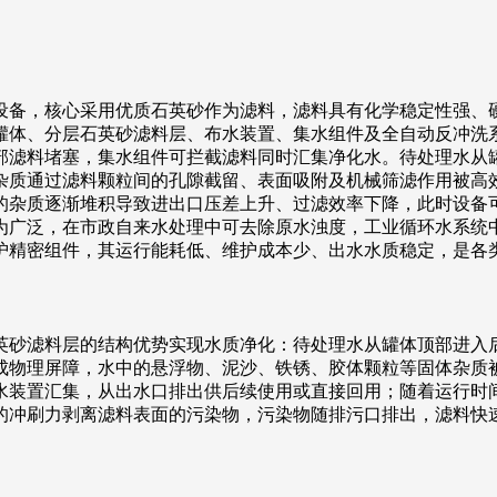
设备，核心采用优质石英砂作为滤料，滤料具有化学稳定性强、
罐体、分层石英砂滤料层、布水装置、集水组件及全自动反冲洗
部滤料堵塞，集水组件可拦截滤料同时汇集净化水。待处理水从
杂质通过滤料颗粒间的孔隙截留、表面吸附及机械筛滤作用被高
的杂质逐渐堆积导致进出口压差上升、过滤效率下降，此时设备
为广泛，在市政自来水处理中可去除原水浊度，工业循环水系统
护精密组件，其运行能耗低、维护成本少、出水水质稳定，是各
英砂滤料层的结构优势实现水质净化：待处理水从罐体顶部进入
成物理屏障，水中的悬浮物、泥沙、铁锈、胶体颗粒等固体杂质
水装置汇集，从出水口排出供后续使用或直接回用；随着运行时
的冲刷力剥离滤料表面的污染物，污染物随排污口排出，滤料快