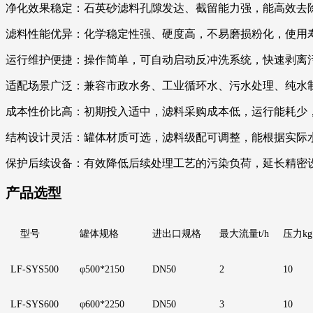
净化效果稳定：石英砂滤料孔隙发达、截留能力强，能高效去
滤料性能优异：化学稳定性强、硬度高，不易磨损粉化，使用
运行维护便捷：操作简单，可自动启动反冲洗系统，快速剥离
适配场景广泛：兼容市政水务、工业循环水、污水处理、纯水
成本性价比高：初期投入适中，滤料采购成本低，运行能耗少
结构设计灵活：罐体材质可选，滤料级配可调整，能根据实际
保护后续设备：有效降低后续处理工艺的污染负荷，延长精密
产品选型
型号
罐体规格
进出口规格
最大流量
t/h
压力
kg
LF
-SYS500
φ500*2150
DN50
2
1
0
LF
-SYS600
φ600*2250
D
N50
3
1
0