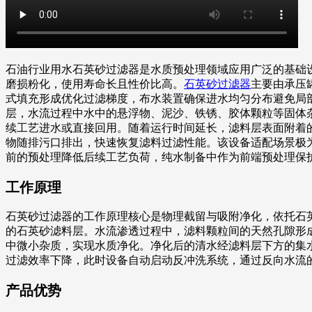
石油行业用水石英砂过滤器是水质预处理领域应用广泛的基础
磨损粉化，使用寿命长且性价比高。
石英砂过滤器
主要由承压
式填充形成优化过滤梯度，布水装置确保进水均匀分布避免局
层，水流过程中水中的悬浮物、泥沙、铁锈、胶体颗粒等固体
续工艺进水或直接回用。随着运行时间延长，滤料层表面附着
物随排污口排出，快速恢复滤料过滤性能。该设备适配场景极
前的预处理降低后续工艺负荷，纯水制备中作为前端预处理保
工作原理
石英砂过滤器的工作原理核心是物理截留与吸附净化，依托石
的石英砂滤料层。水流渗透过程中，滤料颗粒间的天然孔隙形
中微小杂质，实现水质净化。净化后的清水经滤料层下方的集
过滤效率下降，此时设备自动启动反冲洗系统，通过反向水流
产品优势