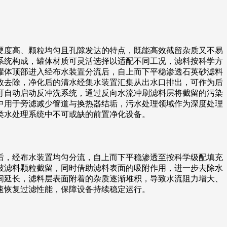
硬度高、颗粒均匀且孔隙发达的特点，既能高效截留杂质又不易
系统构成，罐体材质可灵活选择以适配不同工况，滤料按科学方
罐体顶部进入经布水装置分流后，自上而下平稳渗透石英砂滤料
效去除，净化后的清水经集水装置汇集从出水口排出，可作为后
可自动启动反冲洗系统，通过反向水流冲刷滤料层将截留的污染
中用于旁滤减少管道与换热器结垢，污水处理领域作为深度处理
类水处理系统中不可或缺的前置净化设备。
后，经布水装置均匀分流，自上而下平稳渗透至按科学级配填充
被滤料颗粒截留，同时借助滤料表面的吸附作用，进一步去除水
间延长，滤料层表面附着的杂质逐渐堆积，导致水流阻力增大、
速恢复过滤性能，保障设备持续稳定运行。