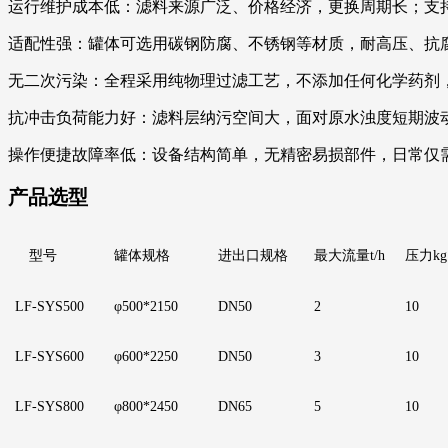
运行维护成本低：滤料来源广泛、价格经济，更换周期长；支
适配性强：罐体可选用碳钢防腐、不锈钢等材质，耐高压、抗
无二次污染：全程采用纯物理过滤工艺，不添加任何化学药剂
抗冲击负荷能力好：滤料层纳污空间大，面对原水浊度短期波
操作便捷故障率低：设备结构简单，无精密易损部件，日常仅
产品选型
型号
罐体规格
进出口规格
最大流量
t/h
压力
kg
LF
-SYS500
φ500*2150
DN50
2
1
0
LF
-SYS600
φ600*2250
D
N50
3
1
0
LF
-SYS800
φ800*2450
D
N65
5
1
0