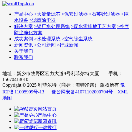
产品中心
>
大流量滤芯
>
保安过滤器
>
石英砂过滤器
>
纯
水设备
>
滤筒除尘器
解决方案
>
钢厂水处理系统
>
废水零排放工艺方案
>
空气
除尘净化方案
成功案例
>
水处理系统
>
空气除尘系统
新闻资讯
>
公司新闻
>
行业新闻
关于我们
联系我们
地址：新乡市牧野区宏力大道9号利菲尔特大厦 手机：
15670413010
Copyright © 2025 利菲尔特（商标：海特净诺） 版权所有
豫
ICP备11005909号-13
豫公网安备41071102000704号
XML
地图
网站首页
产品中心
新闻资讯
一键拨打