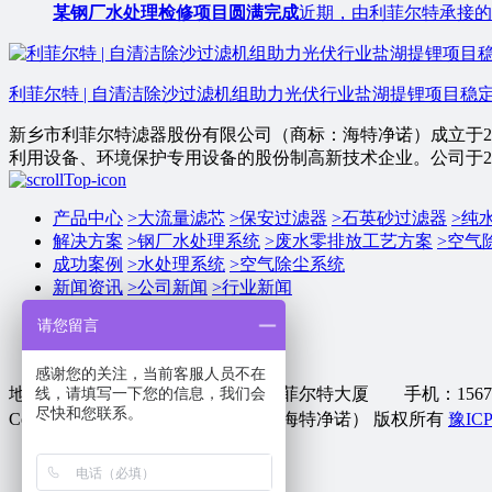
某钢厂水处理检修项目圆满完成
近期，由利菲尔特承接的
利菲尔特 | 自清洁除沙过滤机组助力光伏行业盐湖提锂项目稳
新乡市利菲尔特滤器股份有限公司（商标：海特净诺）成立于2
利用设备、环境保护专用设备的股份制高新技术企业。公司于201
产品中心
>
大流量滤芯
>
保安过滤器
>
石英砂过滤器
>
纯
解决方案
>
钢厂水处理系统
>
废水零排放工艺方案
>
空气
成功案例
>
水处理系统
>
空气除尘系统
新闻资讯
>
公司新闻
>
行业新闻
关于我们
请您留言
联系我们
感谢您的关注，当前客服人员不在
线，请填写一下您的信息，我们会
地址：新乡市牧野区宏力大道9号利菲尔特大厦 手机：156704
尽快和您联系。
Copyright © 2025 利菲尔特（商标：海特净诺） 版权所有
豫ICP
网站首页
产品中心